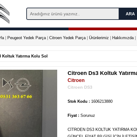
fa
|
Peugeot Yedek Parça
|
Citroen Yedek Parça
|
Ürünlerimiz
|
Hakkımızda
|
3 Koltuk Yatırma Kolu Sol
Citroen Ds3 Koltuk Yatırm
Citroen
Citroen DS3
Stok Kodu :
1606213880
Fiyat :
Sorunuz
CİTROEN DS3 KOLTUK YATIRMA KO
GÜNCEL FİYAT BİLGİSİ İÇİN İLETİŞ