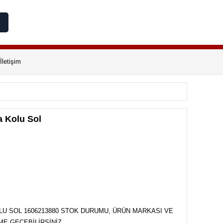
İletişim
a Kolu Sol
LU SOL 1606213880 STOK DURUMU, ÜRÜN MARKASI VE
İME GEÇEBİLİRSİNİZ