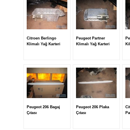
Citroen Berlingo
Peugeot Partner
Pe
Klimalı Yağ Karteri
Klimalı Yağ Karteri
Ki
Peugeot 206 Bagaj
Peugeot 206 Plaka
Ci
Çıtası
Çıtası
Pa