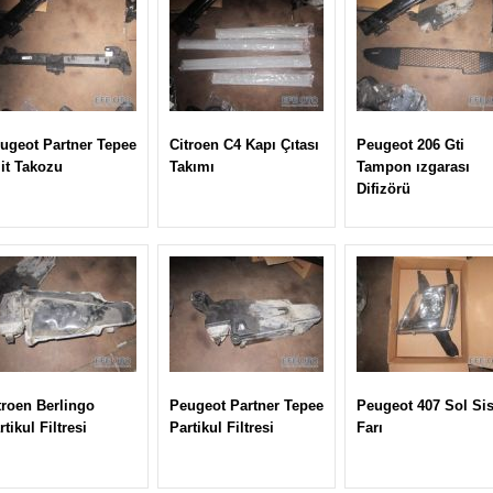
ugeot Partner Tepee
Citroen C4 Kapı Çıtası
Peugeot 206 Gti
lit Takozu
Takımı
Tampon ızgarası
Difizörü
troen Berlingo
Peugeot Partner Tepee
Peugeot 407 Sol Si
rtikul Filtresi
Partikul Filtresi
Farı