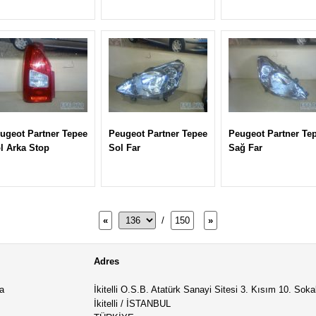
ugeot Partner Tepee
Peugeot Partner Tepee
Peugeot Partner Te
l Arka Stop
Sol Far
Sağ Far
«
/
150
»
Adres
a
İkitelli O.S.B. Atatürk Sanayi Sitesi 3. Kısım 10. Sok
İkitelli / İSTANBUL