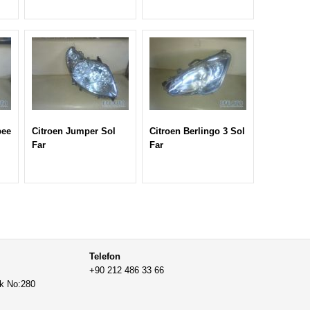
pee
Citroen Jumper Sol
Citroen Berlingo 3 Sol
Far
Far
Telefon
+90 212 486 33 66
ak No:280