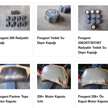
ugeot 206 Radyatör
Peugeot Yedek Su
Peugeot
ağı
Depo Kapağı
206/207/307/407
Radyatör Yedek Su
Depo Kapağı
ugeot Partner Tepe
206+ Motor Kaputu
Peugeot 206+ Ön
tor Kaputu
Sıfır
Kaput Motor Kaputu