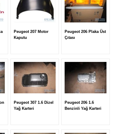
ça
Peugeot 207 Motor
Peugeot 206 Plaka Üst
Kaputu
Çıtası
on
Peugeot 307 1.6 Dizel
Peugeot 206 1.6
Yağ Karteri
Benzinli Yağ Karteri