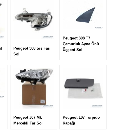
Peugeot 308 T7
Çamurluk Ayna Önü
ol
Peugeot 508 Sis Farı
Üçgeni Sol
Sol
Peugeot 307 Mk
Peugeot 107 Torpido
Mercekli Far Sol
Kapağı