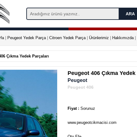
fa
|
Peugeot Yedek Parça
|
Citroen Yedek Parça
|
Ürünlerimiz
|
Hakkımızda
|
406 Çıkma Yedek Parçaları
Peugeot 406 Çıkma Yedek 
Peugeot
Peugeot 406
Fiyat :
Sorunuz
www.peugeotcikmacisi.com
Oto Efe