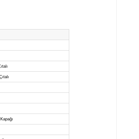
ıtalı
ıtalı
ı
 Kapağı