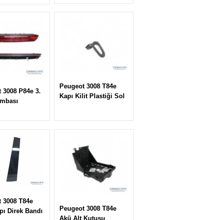
Peugeot 3008 T84e
 3008 P84e 3.
Kapı Kilit Plastiği Sol
ambası
 3008 T84e
Peugeot 3008 T84e
pı Direk Bandı
Akü Alt Kutusu