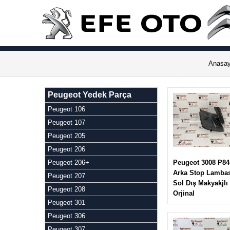
Anasay
Peugeot Yedek Parça
Peugeot 106
Peugeot 107
Peugeot 205
Peugeot 206
Peugeot 206+
Peugeot 3008 P84
Arka Stop Lamba
Peugeot 207
Sol Dış Makyakjlı
Peugeot 208
Orjinal
Peugeot 301
Peugeot 306
Peugeot 307