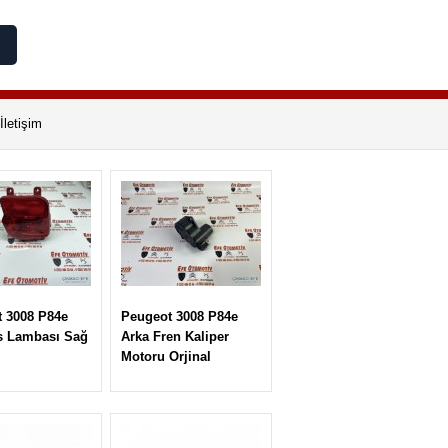
İletişim
 3008 P84e
Peugeot 3008 P84e
s Lambası Sağ
Arka Fren Kaliper
Motoru Orjinal