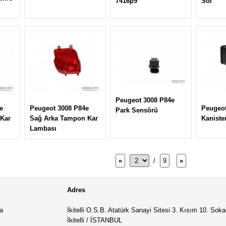
7416p9
Sol
Peugeot 3008 P84e
e
Peugeot 3008 P84e
Peugeot
Park Sensörü
 Kar
Sağ Arka Tampon Kar
Kaniste
Lambası
«
/
9
»
Adres
a
İkitelli O.S.B. Atatürk Sanayi Sitesi 3. Kısım 10. Sok
İkitelli / İSTANBUL