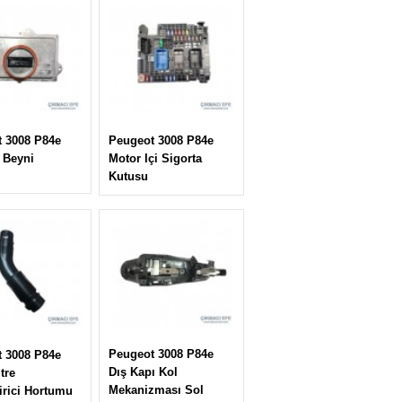
 3008 P84e
Peugeot 3008 P84e
 Beyni
Motor Içi Sigorta
Kutusu
Peugeot 3008 P84e
 3008 P84e
Dış Kapı Kol
tre
Mekanizması Sol
irici Hortumu