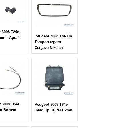
 3008 T84e
Peugeot 3008 T84 Ön
emir Agrafı
Tampon ızgara
Çerçeve Nikelajı
 3008 T84e
Peugeot 3008 T84e
kıt Borusu
Head Up Dijital Ekran