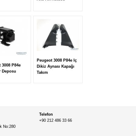
Peugeot 3008 P84e Iç
 3008 P84e
Dikiz Aynası Kapağı
r Deposu
Takım
Telefon
+90 212 486 33 66
ak No:280