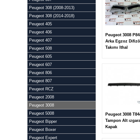
Peugeot 308 (2008-2013)
Peugeot 308 (2014-2018)
Peugeot 405
Peugeot 406
Peugeot 3008 P84
Peugeot 407
Arka Egzoz Difizö
Takımı Ithal
Peugeot 508
Peugeot 605
Peugeot 607
Peugeot 806
Peugeot 807
Peugeot RCZ
Peugeot 2008
Peugeot 3008
Peugeot 5008
Peugeot 3008 T84
Tampon Alt ızgara
Peugeot Bipper
Kapak
Peugeot Boxer
Peugeot Expert