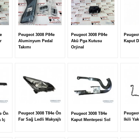
e
Peugeot 3008 P84e
Peugeot 3008 P84e
Peugeot
r
Aluminyum Pedal
Akü Pga Kutusu
Kaput D
Takımı
Orjinal
Peugeot 3008 T84e Ön
Peugeot
e Ön
Peugeot 3008 T84e
Far Sağ Ledli Makyajlı
Ikili Ya
 Iç
Kaput Menteşesi Sol