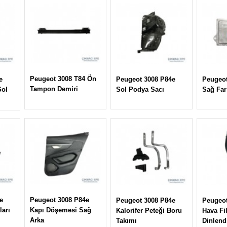
Peugeot 3008 T84 Ön
e
Peugeot 3008 P84e
Peugeot
Tampon Demiri
Sol
Sol Podya Sacı
Sağ Far
e
Peugeot 3008 P84e
Peugeot 3008 P84e
Peugeot
ları
Kapı Döşemesi Sağ
Kalorifer Peteği Boru
Hava Fil
Arka
Takımı
Dinlend