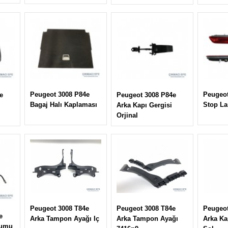
Peugeot 3008 P84e
Peugeot
e
Peugeot 3008 P84e
Bagaj Halı Kaplaması
Stop L
Arka Kapı Gergisi
Orjinal
Peugeot 3008 T84e
Peugeot 3008 T84e
Peugeot
e
Arka Tampon Ayağı Iç
Arka Tampon Ayağı
Arka Ka
tumu