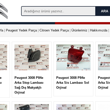
fa
|
Peugeot Yedek Parça
|
Citroen Yedek Parça
|
Ürünlerimiz
|
Hakkımızda
|
e
Peugeot 3008 P84e
Peugeot 3008 P84e
Peugeot
sı
Arka Stop Lambası
Arka Sis Lambası Sol
Arka Si
Sağ Dış Makyakjlı
Orjinal
Orjinal
Orjinal